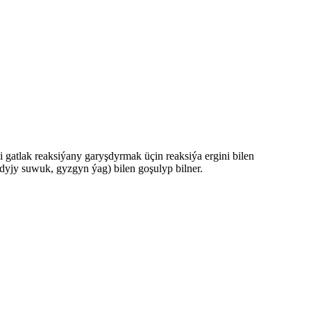
ki gatlak reaksiýany garyşdyrmak üçin reaksiýa ergini bilen
adyjy suwuk, gyzgyn ýag) bilen goşulyp bilner.