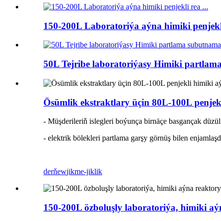
150-200L Laboratoriýa aýna himiki penjekl
50L Tejribe laboratoriýasy Himiki partla
Ösümlik ekstraktlary üçin 80L-100L penjek
- Müşderileriň islegleri boýunça birnäçe basgançak düzüli
- elektrik bölekleri partlama garşy görnüş bilen enjamlaş
derňew
jikme-jiklik
150-200L özboluşly laboratoriýa, himiki aý