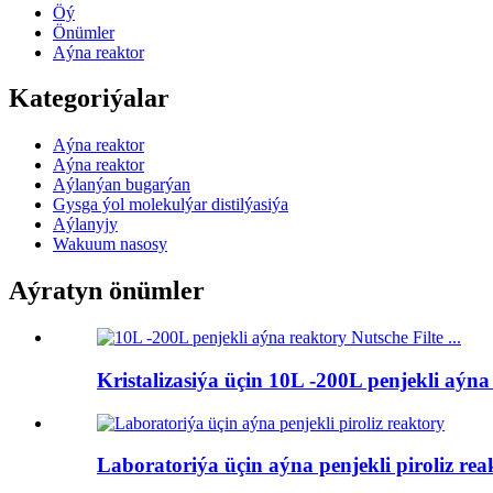
Öý
Önümler
Aýna reaktor
Kategoriýalar
Aýna reaktor
Aýna reaktor
Aýlanýan bugarýan
Gysga ýol molekulýar distilýasiýa
Aýlanyjy
Wakuum nasosy
Aýratyn önümler
Kristalizasiýa üçin 10L -200L penjekli aýna
Laboratoriýa üçin aýna penjekli piroliz rea