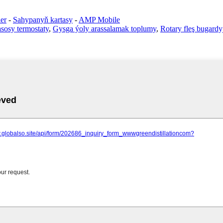
er
-
Sahypanyň kartasy
-
AMP Mobile
sosy termostaty
,
Gysga ýoly arassalamak toplumy
,
Rotary fleş bugardy