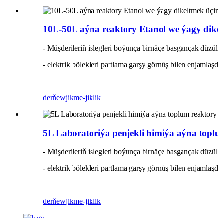
10L-50L aýna reaktory Etanol we ýagy dike
- Müşderileriň islegleri boýunça birnäçe basgançak düzüli
- elektrik bölekleri partlama garşy görnüş bilen enjamlaş
derňew
jikme-jiklik
5L Laboratoriýa penjekli himiýa aýna topl
- Müşderileriň islegleri boýunça birnäçe basgançak düzüli
- elektrik bölekleri partlama garşy görnüş bilen enjamlaş
derňew
jikme-jiklik