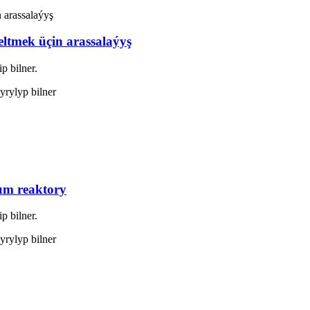
ltmek üçin arassalaýyş
p bilner.
dyrylyp bilner
um reaktory
p bilner.
dyrylyp bilner