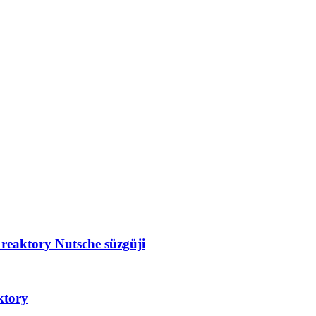
 reaktory Nutsche süzgüji
ktory