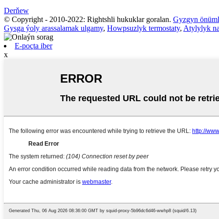
Derňew
© Copyright - 2010-2022: Rightshli hukuklar goralan.
Gyzgyn önüml
Gysga ýoly arassalamak ulgamy
,
Howpsuzlyk termostaty
,
Atylylyk na
E-poçta iber
x