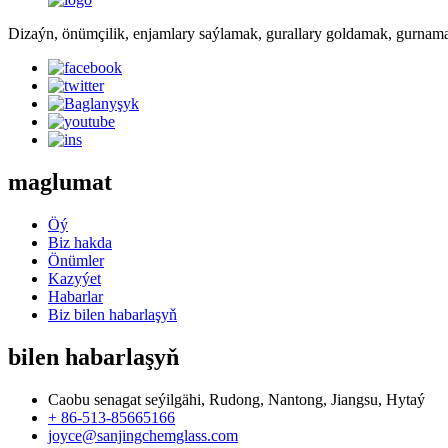
Dizaýn, önümçilik, enjamlary saýlamak, gurallary goldamak, gurnamak
maglumat
Öý
Biz hakda
Önümler
Kazyýet
Habarlar
Biz bilen habarlaşyň
bilen habarlaşyň
Caobu senagat seýilgähi, Rudong, Nantong, Jiangsu, Hytaý
+ 86-513-85665166
joyce@sanjingchemglass.com