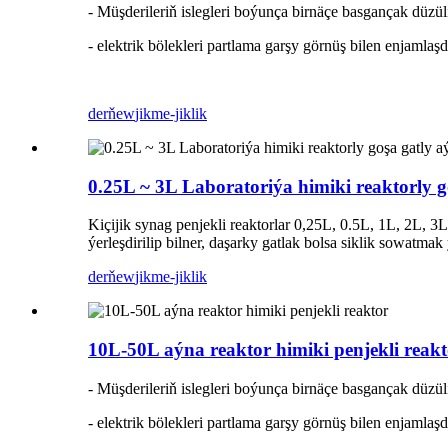
- Müşderileriň islegleri boýunça birnäçe basgançak düzüli
- elektrik bölekleri partlama garşy görnüş bilen enjamlaş
derňew
jikme-jiklik
0.25L ~ 3L Laboratoriýa himiki reaktorly g
Kiçijik synag penjekli reaktorlar 0,25L, 0.5L, 1L, 2L, 3L
ýerleşdirilip bilner, daşarky gatlak bolsa siklik sowatm
derňew
jikme-jiklik
10L-50L aýna reaktor himiki penjekli reakt
- Müşderileriň islegleri boýunça birnäçe basgançak düzüli
- elektrik bölekleri partlama garşy görnüş bilen enjamlaş