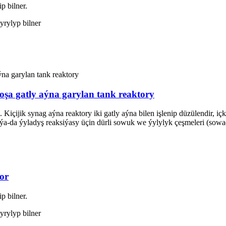
p bilner.
dyrylyp bilner
oşa gatly aýna garylan tank reaktory
. Kiçijik synag aýna reaktory iki gatly aýna bilen işlenip düzülendir, iç
ak ýa-da ýyladyş reaksiýasy üçin dürli sowuk we ýylylyk çeşmeleri (sow
or
p bilner.
dyrylyp bilner