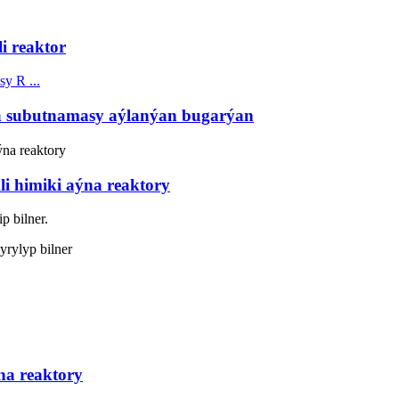
i reaktor
ma subutnamasy aýlanýan bugarýan
li himiki aýna reaktory
p bilner.
dyrylyp bilner
na reaktory