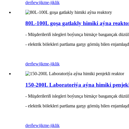
derňew
jikme-jiklik
80L-100L goşa gatlakly himiki aýna reakto
- Müşderileriň islegleri boýunça birnäçe basgançak düzüli
- elektrik bölekleri partlama garşy görnüş bilen enjamlaş
derňew
jikme-jiklik
150-200L Laboratoriýa aýna himiki penjekl
- Müşderileriň islegleri boýunça birnäçe basgançak düzüli
- elektrik bölekleri partlama garşy görnüş bilen enjamlaş
derňew
jikme-jiklik