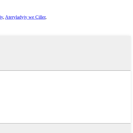
jy
,
Ateryladyjy we Çiller
,