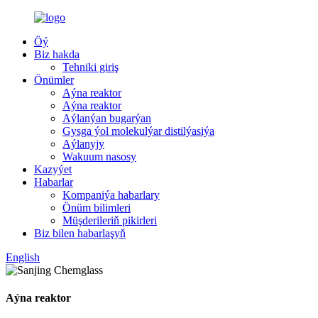
Öý
Biz hakda
Tehniki giriş
Önümler
Aýna reaktor
Aýna reaktor
Aýlanýan bugarýan
Gysga ýol molekulýar distilýasiýa
Aýlanyjy
Wakuum nasosy
Kazyýet
Habarlar
Kompaniýa habarlary
Önüm bilimleri
Müşderileriň pikirleri
Biz bilen habarlaşyň
English
Aýna reaktor