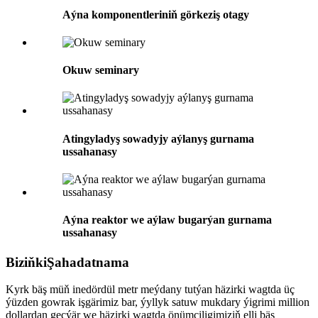
Aýna komponentleriniň görkeziş otagy
Okuw seminary
Atingyladyş sowadyjy aýlanyş gurnama
ussahanasy
Aýna reaktor we aýlaw bugarýan gurnama
ussahanasy
Biziňki
Şahadatnama
Kyrk bäş müň inedördül metr meýdany tutýan häzirki wagtda üç
ýüzden gowrak işgärimiz bar, ýyllyk satuw mukdary ýigrimi million
dollardan geçýär we häzirki wagtda önümçiligimiziň elli bäş