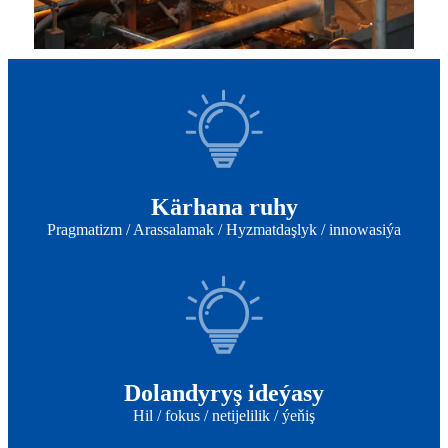
Kärhana ruhy
Pragmatizm / Arassalamak / Hyzmatdaşlyk / innowasiýa
Dolandyryş ideýasy
Hil / fokus / netijelilik / ýeňiş