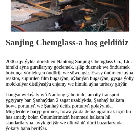
Sanjing Chemglass-a hoş geldiňiz
2006-njy ýylda döredilen Nantong Sanjing Chemglass Co., Ltd.
himiki aýna gurallaryny gözlemek, işläp düzmek we öndürmek
boýunça ýöriteleşen öndüriji we söwdagär. Esasy önümlere aýna
reaktor, süpürilen film bugarýan, aýlanýan bugarýan, gysga ýolly
molekulýar distilýasiýa enjamy we himiki aýna turbasy girýär.
Jiangsu welaýatynyň Nantong şäherinde, amatly transport
ygtyýary bar. Şanhaýdan 2 sagat uzaklykda, Şanhaý halkara
howa portunyň we Şanhaý deňiz portunyň golaýynda.
Müşderilere baryp görmek, howa ýa-da deňiz ugratmak üçin bu
has amatly bolar. Önümlerimiziň hemmesi halkara hil
standartlaryna laýyk gelýär we dünýäniň dürli bazarlarynda
ýokary baha berilýär.