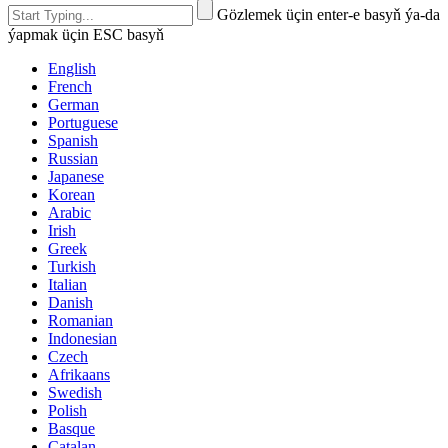
Gözlemek üçin enter-e basyň ýa-da
ýapmak üçin ESC basyň
English
French
German
Portuguese
Spanish
Russian
Japanese
Korean
Arabic
Irish
Greek
Turkish
Italian
Danish
Romanian
Indonesian
Czech
Afrikaans
Swedish
Polish
Basque
Catalan