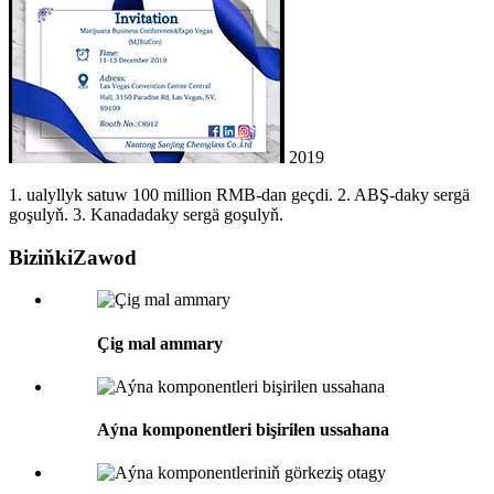
2019
1. ualyllyk satuw 100 million RMB-dan geçdi. 2. ABŞ-daky sergä
goşulyň. 3. Kanadadaky sergä goşulyň.
Biziňki
Zawod
Çig mal ammary
Aýna komponentleri bişirilen ussahana