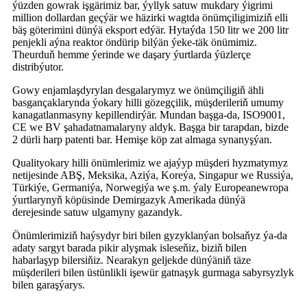
ýüzden gowrak işgärimiz bar, ýyllyk satuw mukdary ýigrimi
million dollardan geçýär we häzirki wagtda önümçiligimiziň elli
bäş göterimini dünýä eksport edýär. Hytaýda 150 litr we 200 litr
penjekli aýna reaktor öndürip bilýän ýeke-täk önümimiz.
Theurduň hemme ýerinde we daşary ýurtlarda ýüzlerçe
distribýutor.
Gowy enjamlaşdyrylan desgalarymyz we önümçiligiň ähli
basgançaklarynda ýokary hilli gözegçilik, müşderileriň umumy
kanagatlanmasyny kepillendirýär. Mundan başga-da, ISO9001,
CE we BV şahadatnamalaryny aldyk. Başga bir tarapdan, bizde
2 dürli harp patenti bar. Hemişe köp zat almaga synanyşýan.
Qualityokary hilli önümlerimiz we ajaýyp müşderi hyzmatymyz
netijesinde ABŞ, Meksika, Aziýa, Koreýa, Singapur we Russiýa,
Türkiýe, Germaniýa, Norwegiýa we ş.m. ýaly Europeanewropa
ýurtlarynyň köpüsinde Demirgazyk Amerikada dünýä
derejesinde satuw ulgamyny gazandyk.
Önümlerimiziň haýsydyr biri bilen gyzyklanýan bolsaňyz ýa-da
adaty sargyt barada pikir alyşmak isleseňiz, biziň bilen
habarlaşyp bilersiňiz. Nearakyn geljekde dünýäniň täze
müşderileri bilen üstünlikli işewür gatnaşyk gurmaga sabyrsyzlyk
bilen garaşýarys.