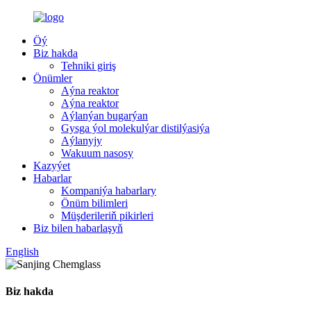
Öý
Biz hakda
Tehniki giriş
Önümler
Aýna reaktor
Aýna reaktor
Aýlanýan bugarýan
Gysga ýol molekulýar distilýasiýa
Aýlanyjy
Wakuum nasosy
Kazyýet
Habarlar
Kompaniýa habarlary
Önüm bilimleri
Müşderileriň pikirleri
Biz bilen habarlaşyň
English
Biz hakda