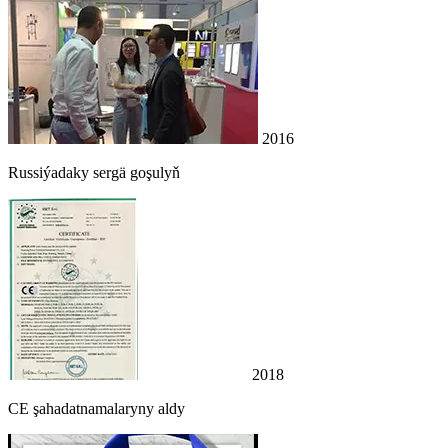
2016
Russiýadaky sergä goşulyň
2018
CE şahadatnamalaryny aldy