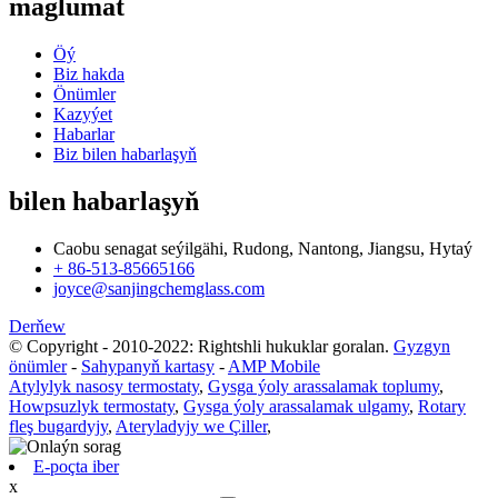
maglumat
Öý
Biz hakda
Önümler
Kazyýet
Habarlar
Biz bilen habarlaşyň
bilen habarlaşyň
Caobu senagat seýilgähi, Rudong, Nantong, Jiangsu, Hytaý
+ 86-513-85665166
joyce@sanjingchemglass.com
Derňew
© Copyright - 2010-2022: Rightshli hukuklar goralan.
Gyzgyn
önümler
-
Sahypanyň kartasy
-
AMP Mobile
Atylylyk nasosy termostaty
,
Gysga ýoly arassalamak toplumy
,
Howpsuzlyk termostaty
,
Gysga ýoly arassalamak ulgamy
,
Rotary
fleş bugardyjy
,
Ateryladyjy we Çiller
,
E-poçta iber
x