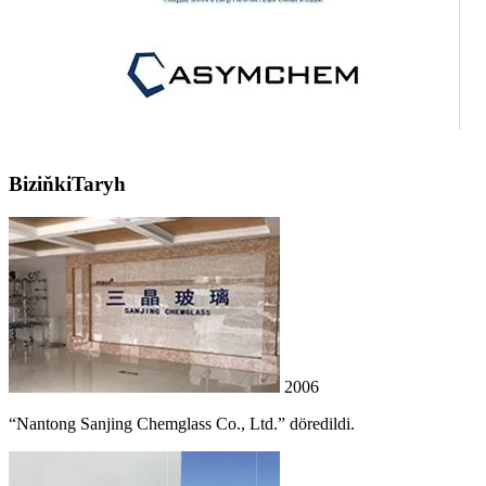
Biziňki
Taryh
2006
“Nantong Sanjing Chemglass Co., Ltd.” döredildi.