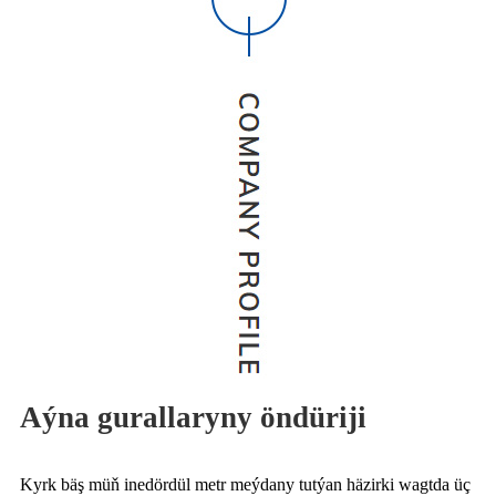
Aýna gurallaryny öndüriji
Kyrk bäş müň inedördül metr meýdany tutýan häzirki wagtda üç