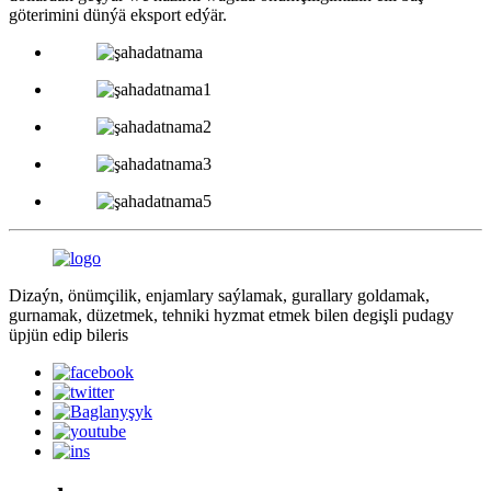
göterimini dünýä eksport edýär.
Dizaýn, önümçilik, enjamlary saýlamak, gurallary goldamak,
gurnamak, düzetmek, tehniki hyzmat etmek bilen degişli pudagy
üpjün edip bileris