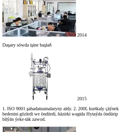
2014
Daşary söwda işine başlaň
2015
1. ISO 9001 şahadatnamalaryny aldy. 2. 200L kurtkaly çäýnek
bedenini gözledi we öndürdi, häzirki wagtda Hytaýda öndürip
bilýän ýeke-täk zawod.