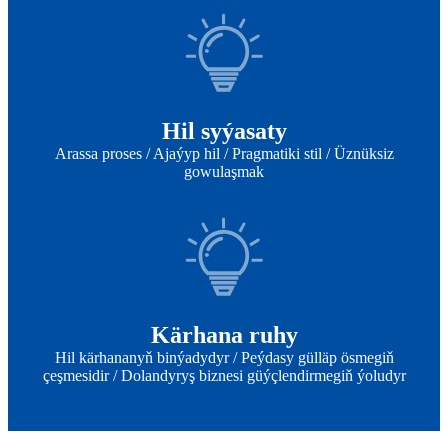
Hil syýasaty
Arassa proses / Ajaýyp hil / Pragmatiki stil / Üznüksiz
gowulaşmak
Kärhana ruhy
Hil kärhananyň binýadydyr / Peýdasy gülläp ösmegiň
çeşmesidir / Dolandyryş biznesi güýçlendirmegiň ýoludyr